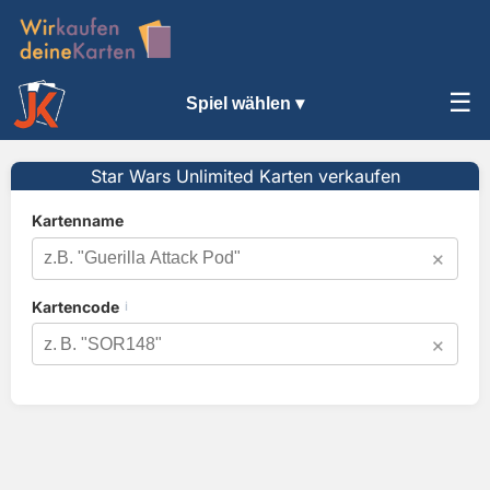
☰
Spiel wählen ▾
Star Wars Unlimited Karten verkaufen
Kartenname
×
Kartencode
ℹ️
×