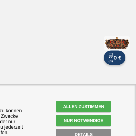
🛒
0 €
(
0
)
ALLEN ZUSTIMMEN
 zu können.
e Zwecke
NUR NOTWENDIGE
der nur
u jederzeit
fen.
DETAILS